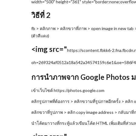
width="500" height="361" style="border:none;overflow
วิธีที่ 2
fb > คลิกภาพ > คลิกขวาที่ภาพ > open image in new tab >
(ตัวสีแดง)
<img src="
https://scontent.fbkk6-2.fna.fbc
oh=269324af0512a18a542a34574159c6e1&oe=586F
การนำภาพจาก Google Photos มาว
เข้าเว็บไซต์ https://photos.google.com
คลิกรูปภาพที่ต้องการ > คลิกขวามที่รูปภาพอีกครั้ง > คลิก
คลิกขวาที่รูปภาพ > คลิก copy image address > กลับมาที
นำโค้ดมาวางที่กระทู้แล้วเขียนโค้ด HTML เพิ่มเติมที่ส่วน