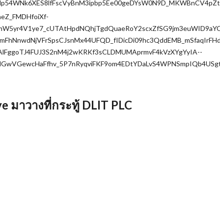
.com/lp54WNk6XES8lfFscVyBnM3ipbp5Ee00geDYsW0N9D_MKWBnCV4pZt
eZ_FMDHfoiXf-
bmW5yr4V1ye7_cUTAtHpdNQhjTgdQuaeRoY2scxZfSG9jm3euWID9a
mFhNnwdNjVFrSpsCJsnMx44UFQD_fIDicDi09hc3QddEMB_mSfaqIrFHd
AlFggoTJ4FUJ3S2nM4j2wKRKf3sCLDMUMAprmvF4kVzXYgYyIA--
GwVGewcHaFfhv_5P7nRyqviFKF9om4EDtYDaLvS4WPNSmpIQb4USgt
 มาวางที่กระทู้ DLIT PLC