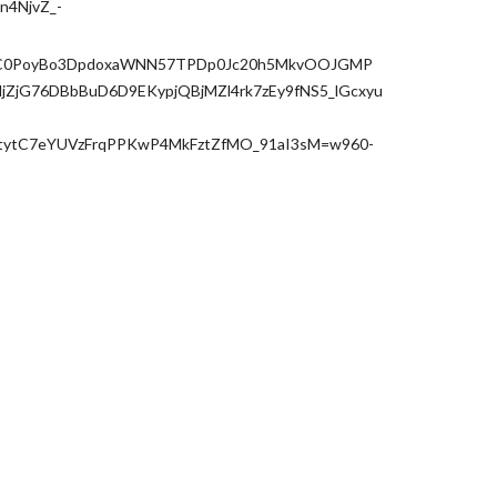
n4NjvZ_-
YC0PoyBo3DpdoxaWNN57TPDp0Jc20h5MkvOOJGMP
jZjG76DBbBuD6D9EKypjQBjMZl4rk7zEy9fNS5_lGcxyu
ytC7eYUVzFrqPPKwP4MkFztZfMO_91aI3sM=w960-