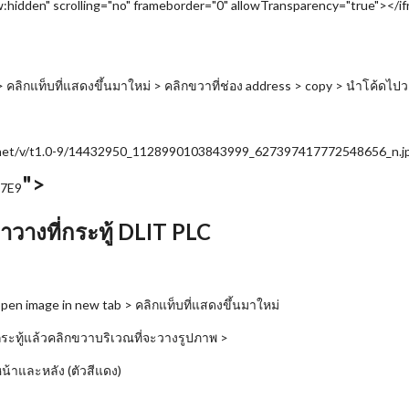
:hidden" scrolling="no" frameborder="0" allowTransparency="true"></i
 คลิกแท็บที่แสดงขึ้นมาใหม่ > คลิกขวาที่ช่อง address > copy > นำโค้ดไปวา
dn.net/v/t1.0-9/14432950_1128990103843999_627397417772548656_n.j
">
47E9
างที่กระทู้ DLIT PLC
 open image in new tab > คลิกแท็บที่แสดงขึ้นมาใหม่
่กระทู้แล้วคลิกขวาบริเวณที่จะวางรูปภาพ >
หน้าและหลัง (ตัวสีแดง)