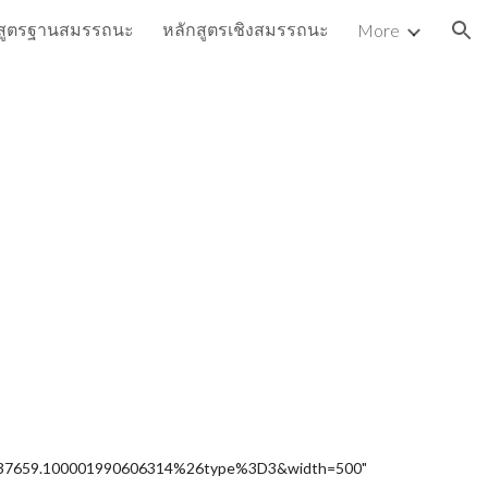
กสูตรฐานสมรรถนะ
หลักสูตรเชิงสมรรถนะ
More
ion
7659.100001990606314%26type%3D3&width=500" 