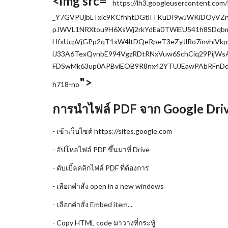
<img src="
https://lh3.googleusercontent
_Y7GVPUjbLTxic9KCfhhtDGtlITKuDI9wJWKiDOyVZn
pJWVL1NRXtou9H6XsWj2rkYdEa0TWiEU541h8SDq
HfxUcpVjGPp2qT1xW4ltDQeRpeT3eZyJlRo7invhiVkp
iJ33A6TexQvnbE994VgzRDtRNxVuw6SchCiq29PijWs
FDSwMk63up0APBviEOB9R8nx42YTUJEawPAbRFnDd
">
h718-no
การนำไฟล์ PDF จาก Google Drive
- เข้าเว็บไซต์ https://sites.google.com
- อัปโหลไฟล์ PDF ขึ้นมาที่ Drive
- ดับเบิ้ลคลิกไฟล์ PDF ที่ต้องการ
- เลือกคำสั่ง open in a new windows
- เลือกคำสั่ง Embed item...
- Copy HTML code มาวางที่กระทู้